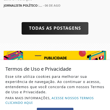
JORNALISTA POLÍTICO :...
- 06 DE AGO
TODAS AS POSTAGENS
Termos de Uso e Privacidade
Esse site utiliza cookies para melhorar sua
experiência de navegação. Ao continuar o acesso,
entendemos que você concorda com nossos Termos
Não possui uma conta?
de Uso e Privacidade.
PARA MAIS INFORMAÇÕES,
ACESSE NOSSOS TERMOS
Você pode ler matérias exclusivas, anunciar
CLICANDO AQUI
classificados e muito mais!