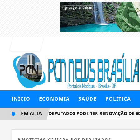
Entrar
INÍCIO
ECONOMIA
SAÚDE
POLÍTICA
EM ALTA
CÂMARA DOS DEPUTADOS PODE TER RENOVAÇÃO DE 60% E
NOTÍCIAS/CÂMARA DOS DEPUTADOS