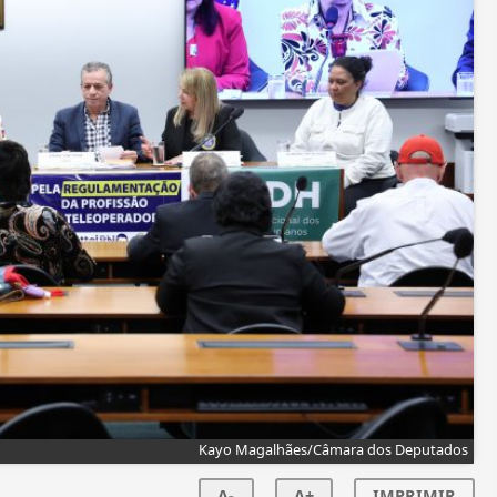
Kayo Magalhães/Câmara dos Deputados
A-
A+
IMPRIMIR