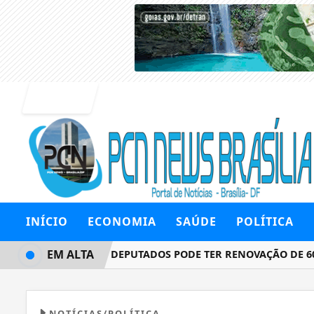
Entrar
INÍCIO
ECONOMIA
SAÚDE
POLÍTICA
EM ALTA
CÂMARA DOS DEPUTADOS PODE TER RENOVAÇÃO DE 60% EM
NOTÍCIAS/POLÍTICA