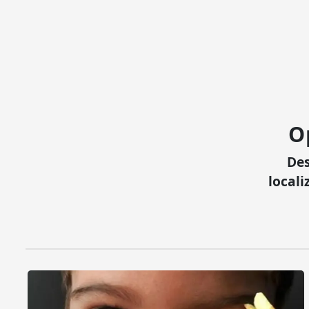
O
Des
locali