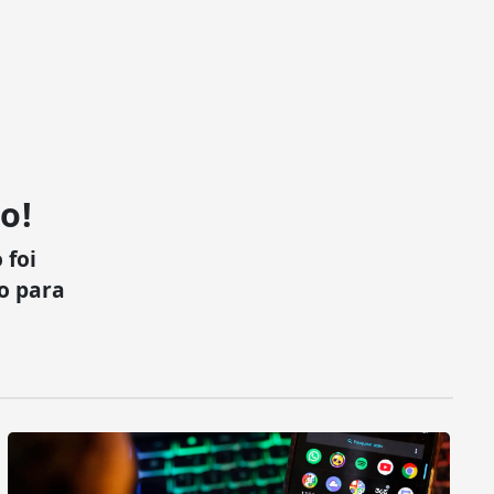
o!
 foi
xo para