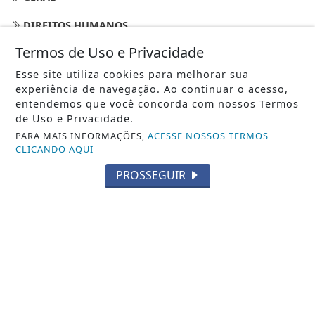
DIREITOS HUMANOS
Termos de Uso e Privacidade
/ NAVEGUE
Esse site utiliza cookies para melhorar sua
INÍCIO
experiência de navegação. Ao continuar o acesso,
entendemos que você concorda com nossos Termos
SOBRE
de Uso e Privacidade.
PARA MAIS INFORMAÇÕES,
ACESSE NOSSOS TERMOS
PAINEL DO LEITOR
CLICANDO AQUI
EXPEDIENTE
PROSSEGUIR
TERMOS DE USO E PRIVACIDADE
FAQ
CONTATO