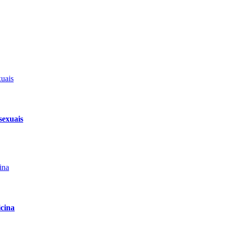
sexuais
icina