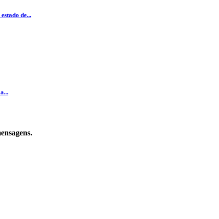
estado de...
...
mensagens.