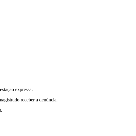
ifestação expressa.
 magistrado receber a denúncia.
s.