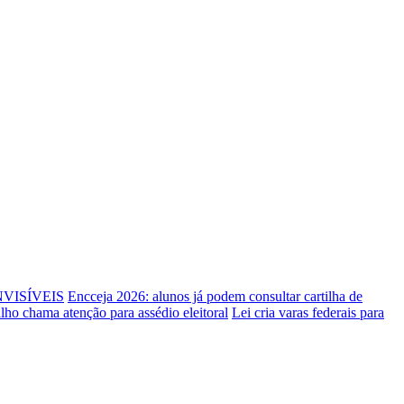
NVISÍVEIS
Encceja 2026: alunos já podem consultar cartilha de
alho chama atenção para assédio eleitoral
Lei cria varas federais para