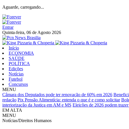
Aguarde, carregando...
Entrar
Quinta-feira, 06 de Agosto 2026
Início
ECONOMIA
SAÚDE
POLÍTICA
Edições
Notícias
Futebol
Concursos
MENU
Câmara dos Deputados pode ter renovação de 60% em 2026
Benefici
redação
Pix Pensão Alimentícia: entenda o que é e como solicitar
Bol
interiorização da Justiça em AM e MS
Eleições de 2026 podem trazer 
EM ALTA
MENU
Notícias/Direitos Humanos