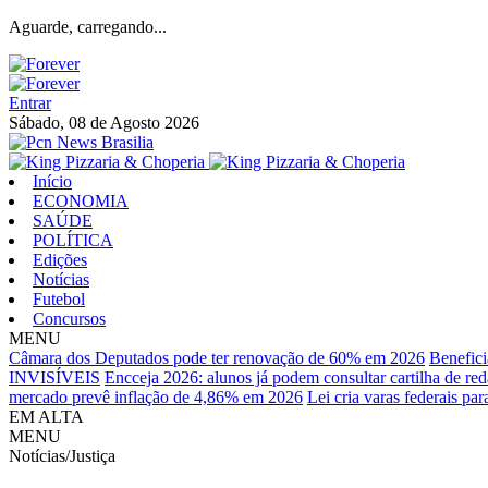
Aguarde, carregando...
Entrar
Sábado, 08 de Agosto 2026
Início
ECONOMIA
SAÚDE
POLÍTICA
Edições
Notícias
Futebol
Concursos
MENU
Câmara dos Deputados pode ter renovação de 60% em 2026
Benefici
INVISÍVEIS
Encceja 2026: alunos já podem consultar cartilha de re
mercado prevê inflação de 4,86% em 2026
Lei cria varas federais pa
EM ALTA
MENU
Notícias/Justiça