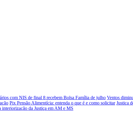
ários com NIS de final 8 recebem Bolsa Família de julho
Ventos diminu
dação
Pix Pensão Alimentícia: entenda o que é e como solicitar
Justiça 
ra interiorização da Justiça em AM e MS