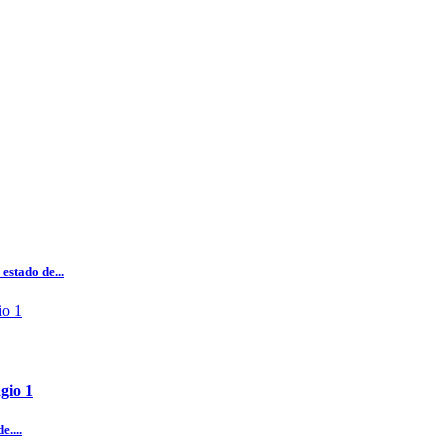
estado de...
gio 1
e....