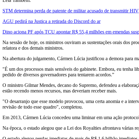
Leia Também:
STM determina perda de patente de militar acusado de transmitir HIV
AGU pedirá na Justiça a retirada do Discord do ar
Dino aciona PF após TCU apontar R$ 55,4 milhões em emendas susp
Na sessão de hoje, os ministros ouviram as sustentações orais dos pro
relatora e dos demais ministros.
Na abertura do julgamento, Cármen Lúcia justificou a demora para ma
"É um dos processos mais sensíveis do gabinete. Embora, eu tenha lib
pedido de diversos governadores para tentarem acordos.”
O ministro Gilmar Mendes, decano do Supremo, defendeu a elaboração 
estão recendo menos recursos, mas deveriam receber mais.
"O desarranjo que esse modelo provocou, uma certa anomia e a interve
revisão de todo esse quadro", completou.
Em 2013, Cármen Lúcia concedeu uma liminar em uma ação protocola
Na época, o estado alegou que a Lei dos Royalties afrontava várias reg
O estado alegou perdas imediatas de mais de R$ 1,6 bilhão imediatos