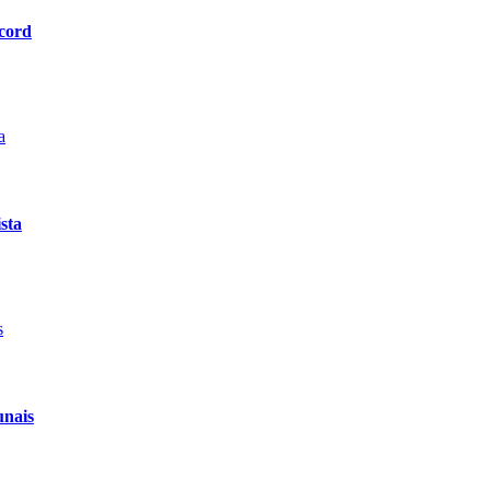
scord
sta
unais