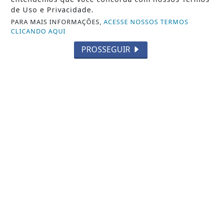
ENTRETENIMENTO
de Uso e Privacidade.
PARA MAIS INFORMAÇÕES,
ACESSE NOSSOS TERMOS
TECNOLOGIA & INOVAÇÃO
CLICANDO AQUI
EDUCAÇÃO
PROSSEGUIR
POLICIAL
ECONOMIA
AGRO
JUSTIÇA
SAÚDE
CONTEÚDO PATROCINADO
ESPORTES
CÂMARA DOS DEPUTADOS