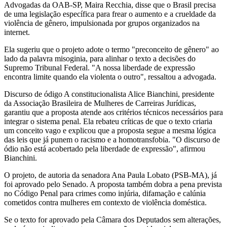
Advogadas da OAB-SP, Maira Recchia, disse que o Brasil precisa
de uma legislação específica para frear o aumento e a crueldade da
violência de gênero, impulsionada por grupos organizados na
internet.
Ela sugeriu que o projeto adote o termo "preconceito de gênero" ao
lado da palavra misoginia, para alinhar o texto a decisões do
Supremo Tribunal Federal. "A nossa liberdade de expressão
encontra limite quando ela violenta o outro", ressaltou a advogada.
Discurso de ódigo A constitucionalista Alice Bianchini, presidente
da Associação Brasileira de Mulheres de Carreiras Jurídicas,
garantiu que a proposta atende aos critérios técnicos necessários para
integrar o sistema penal. Ela rebateu críticas de que o texto criaria
um conceito vago e explicou que a proposta segue a mesma lógica
das leis que já punem o racismo e a homotransfobia. "O discurso de
ódio não está acobertado pela liberdade de expressão", afirmou
Bianchini.
O projeto, de autoria da senadora Ana Paula Lobato (PSB-MA), já
foi aprovado pelo Senado. A proposta também dobra a pena prevista
no Código Penal para crimes como injúria, difamação e calúnia
cometidos contra mulheres em contexto de violência doméstica.
Se o texto for aprovado pela Câmara dos Deputados sem alterações,