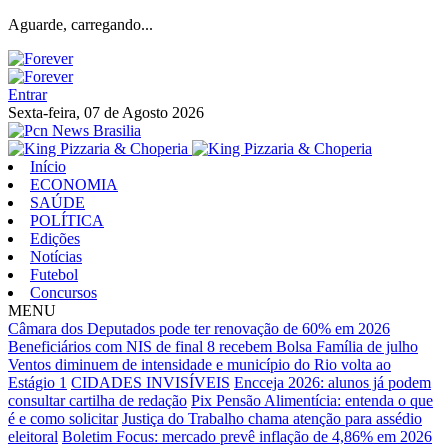
Aguarde, carregando...
Entrar
Sexta-feira, 07 de Agosto 2026
Início
ECONOMIA
SAÚDE
POLÍTICA
Edições
Notícias
Futebol
Concursos
MENU
Câmara dos Deputados pode ter renovação de 60% em 2026
Beneficiários com NIS de final 8 recebem Bolsa Família de julho
Ventos diminuem de intensidade e município do Rio volta ao
Estágio 1
CIDADES INVISÍVEIS
Encceja 2026: alunos já podem
consultar cartilha de redação
Pix Pensão Alimentícia: entenda o que
é e como solicitar
Justiça do Trabalho chama atenção para assédio
eleitoral
Boletim Focus: mercado prevê inflação de 4,86% em 2026