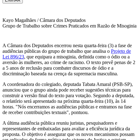
ENVIAR
Kayo Magalhães / Câmara dos Deputados
Grupo de Trabalho sobre Crimes Praticados em Razão de Misoginia
A Câmara dos Deputados encerrou nesta quarta-feira (3) a fase de
audiências públicas do grupo de trabalho que analisa o
Projeto de
Lei 896/23
, que equipara a misoginia, definida como o ódio ou a
aversão às mulheres, ao crime de racismo. O texto prevê penas de 2
a 5 anos de reclusão para combater discursos de ódio e a
discriminação baseada na crença da supremacia masculina.
A coordenadora do colegiado, deputada Tabata Amaral (PSB-SP),
anunciou que o grupo ainda pode receber sugestões técnicas para
construir a versão final do texto para votação. Segundo a deputada,
o relatório será apresentado na próxima quarta-feira (10), às 14
horas. "Nós encerramos as audiências públicas e entramos na fase
de receber contribuições textuais", pontuou.
A última audiência pública reuniu juristas, pesquisadores e
representantes de embaixadas para avaliar a eficiência jurídica da
proposta. O objetivo é assegurar que os novos mecanismos possam
ser aplicados de forma prática pelo sistema de Justiça e estejam