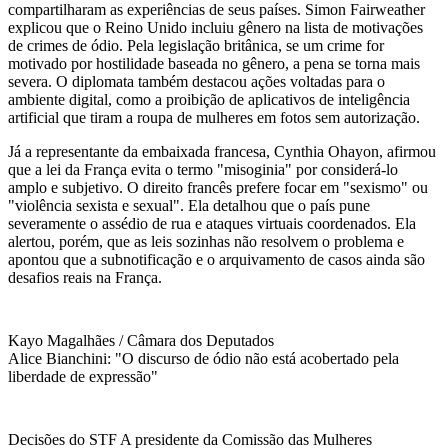
compartilharam as experiências de seus países. Simon Fairweather
explicou que o Reino Unido incluiu gênero na lista de motivações
de crimes de ódio. Pela legislação britânica, se um crime for
motivado por hostilidade baseada no gênero, a pena se torna mais
severa. O diplomata também destacou ações voltadas para o
ambiente digital, como a proibição de aplicativos de inteligência
artificial que tiram a roupa de mulheres em fotos sem autorização.
Já a representante da embaixada francesa, Cynthia Ohayon, afirmou
que a lei da França evita o termo "misoginia" por considerá-lo
amplo e subjetivo. O direito francês prefere focar em "sexismo" ou
"violência sexista e sexual". Ela detalhou que o país pune
severamente o assédio de rua e ataques virtuais coordenados. Ela
alertou, porém, que as leis sozinhas não resolvem o problema e
apontou que a subnotificação e o arquivamento de casos ainda são
desafios reais na França.
Kayo Magalhães / Câmara dos Deputados
Alice Bianchini: "O discurso de ódio não está acobertado pela
liberdade de expressão"
Decisões do STF A presidente da Comissão das Mulheres