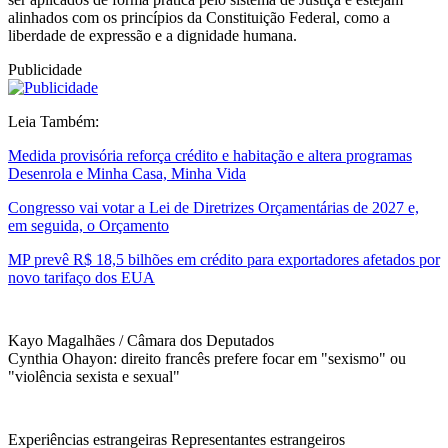
alinhados com os princípios da Constituição Federal, como a
liberdade de expressão e a dignidade humana.
Publicidade
Leia Também:
Medida provisória reforça crédito e habitação e altera programas
Desenrola e Minha Casa, Minha Vida
Congresso vai votar a Lei de Diretrizes Orçamentárias de 2027 e,
em seguida, o Orçamento
MP prevê R$ 18,5 bilhões em crédito para exportadores afetados por
novo tarifaço dos EUA
Kayo Magalhães / Câmara dos Deputados
Cynthia Ohayon: direito francês prefere focar em "sexismo" ou
"violência sexista e sexual"
Experiências estrangeiras Representantes estrangeiros