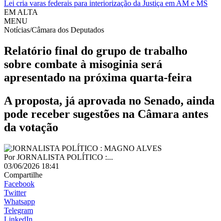
Lei cria varas federais para interiorização da Justiça em AM e MS
EM ALTA
MENU
Notícias/Câmara dos Deputados
Relatório final do grupo de trabalho
sobre combate à misoginia será
apresentado na próxima quarta-feira
A proposta, já aprovada no Senado, ainda
pode receber sugestões na Câmara antes
da votação
Por
JORNALISTA POLÍTICO :...
03/06/2026 18:41
Compartilhe
Facebook
Twitter
Whatsapp
Telegram
LinkedIn