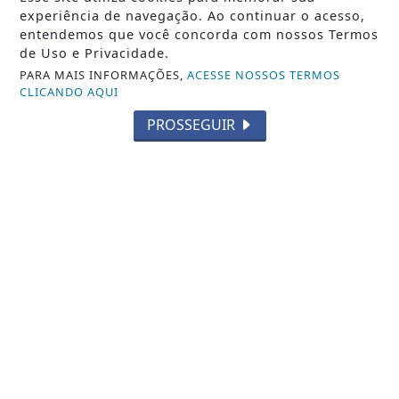
experiência de navegação. Ao continuar o acesso,
entendemos que você concorda com nossos Termos
de Uso e Privacidade.
PARA MAIS INFORMAÇÕES,
ACESSE NOSSOS TERMOS
SIGA
PCN NEWS BRASILIA
NAS REDES SOCIAIS
CLICANDO AQUI
PROSSEGUIR
/ NOTÍCIAS
POLÍTICA
MUNDO
ENTRETENIMENTO
TECNOLOGIA & INOVAÇÃO
EDUCAÇÃO
POLICIAL
ECONOMIA