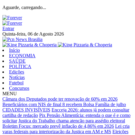
Aguarde, carregando...
Entrar
Quinta-feira, 06 de Agosto 2026
Início
ECONOMIA
SAÚDE
POLÍTICA
Edições
Notícias
Futebol
Concursos
MENU
Câmara dos Deputados pode ter renovação de 60% em 2026
Beneficiários com NIS de final 8 recebem Bolsa Família de julho
CIDADES INVISÍVEIS
Encceja 2026: alunos já podem consultar
cartilha de redação
Pix Pensão Alimentícia: entenda o que é e como
solicitar
Justiça do Trabalho chama atenção para assédio eleitoral
Boletim Focus: mercado prevê inflação de 4,86% em 2026
Lei cria
varas federais para interiorização da Justiça em AM e MS
Eleições