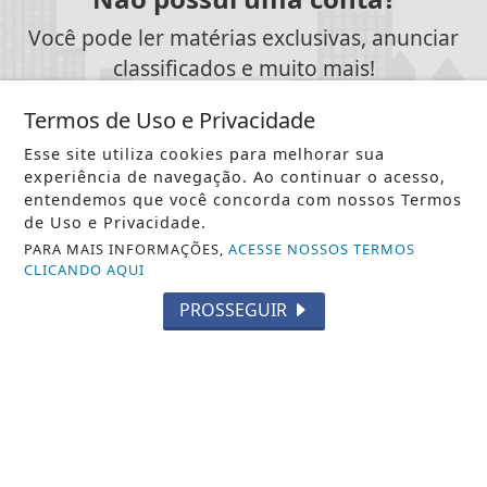
Você pode ler matérias exclusivas, anunciar
classificados e muito mais!
Termos de Uso e Privacidade
CRIAR MINHA CONTA
Esse site utiliza cookies para melhorar sua
experiência de navegação. Ao continuar o acesso,
entendemos que você concorda com nossos Termos
de Uso e Privacidade.
PARA MAIS INFORMAÇÕES,
ACESSE NOSSOS TERMOS
SIGA
PCN NEWS BRASILIA
NAS REDES SOCIAIS
CLICANDO AQUI
PROSSEGUIR
/ NOTÍCIAS
POLÍTICA
MUNDO
ENTRETENIMENTO