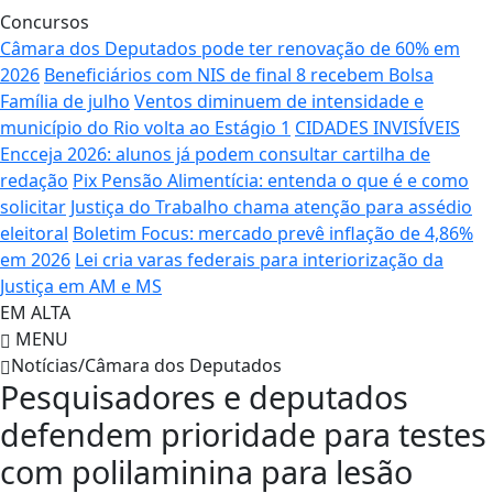
Concursos
Câmara dos Deputados pode ter renovação de 60% em
2026
Beneficiários com NIS de final 8 recebem Bolsa
Família de julho
Ventos diminuem de intensidade e
município do Rio volta ao Estágio 1
CIDADES INVISÍVEIS
Encceja 2026: alunos já podem consultar cartilha de
redação
Pix Pensão Alimentícia: entenda o que é e como
solicitar
Justiça do Trabalho chama atenção para assédio
eleitoral
Boletim Focus: mercado prevê inflação de 4,86%
em 2026
Lei cria varas federais para interiorização da
Justiça em AM e MS
EM ALTA
MENU
Notícias/Câmara dos Deputados
Pesquisadores e deputados
defendem prioridade para testes
com polilaminina para lesão