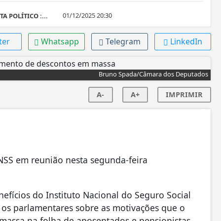
01/12/2025 20:30
A POLÍTICO :...
ter
Whatsapp
Telegram
LinkedIn
Bruno Spada/Câmara dos Deputados
A-
A+
IMPRIMIR
NSS em reunião nesta segunda-feira
fícios do Instituto Nacional do Seguro Social
u os parlamentares sobre as motivações que o
massa na folha de aposentados e pensionistas,