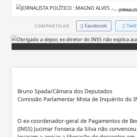
Por
JORNALIST
Facebook
Twit
COMPARTILHE
Bruno Spada/Câmara dos Deputados
Comissão Parlamentar Mista de Inquérito do I
O ex-coordenador-geral de Pagamentos de Bene
(INSS) Jucimar Fonseca da Silva não convence
levaram a apoiar a liberação de descontos em 