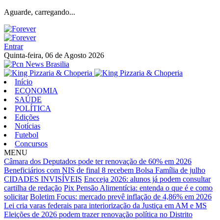
Aguarde, carregando...
Entrar
Quinta-feira, 06 de Agosto 2026
Início
ECONOMIA
SAÚDE
POLÍTICA
Edições
Notícias
Futebol
Concursos
MENU
Câmara dos Deputados pode ter renovação de 60% em 2026
Beneficiários com NIS de final 8 recebem Bolsa Família de julho
CIDADES INVISÍVEIS
Encceja 2026: alunos já podem consultar
cartilha de redação
Pix Pensão Alimentícia: entenda o que é e como
solicitar
Boletim Focus: mercado prevê inflação de 4,86% em 2026
Lei cria varas federais para interiorização da Justiça em AM e MS
Eleições de 2026 podem trazer renovação política no Distrito