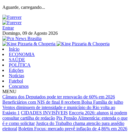
Aguarde, carregando...
Entrar
Domingo, 09 de Agosto 2026
Início
ECONOMIA
SAÚDE
POLÍTICA
Edições
Notícias
Futebol
Concursos
MENU
Câmara dos Deputados pode ter renovação de 60% em 2026
Beneficiários com NIS de final 8 recebem Bolsa Família de julho
Ventos diminuem de intensidade e município do Rio volta ao
Estágio 1
CIDADES INVISÍVEIS
Encceja 2026: alunos já podem
consultar cartilha de redação
Pix Pensão Alimentícia: entenda o que
é e como solicitar
Justiça do Trabalho chama atenção para assédio
eleitoral
Boletim Focus: mercado prevê inflação de 4,86% em 2026