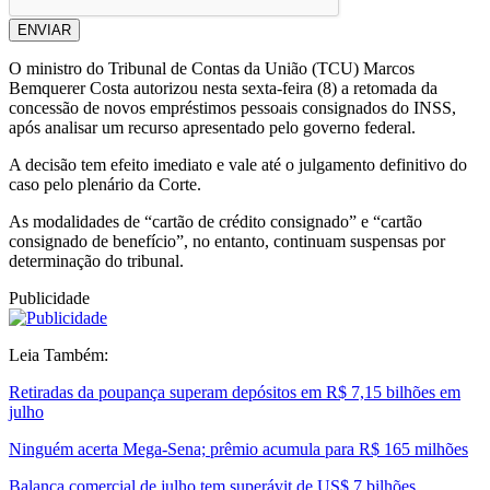
ENVIAR
O ministro do Tribunal de Contas da União (TCU) Marcos
Bemquerer Costa autorizou nesta sexta-feira (8) a retomada da
concessão de novos empréstimos pessoais consignados do INSS,
após analisar um recurso apresentado pelo governo federal.
A decisão tem efeito imediato e vale até o julgamento definitivo do
caso pelo plenário da Corte.
As modalidades de “cartão de crédito consignado” e “cartão
consignado de benefício”, no entanto, continuam suspensas por
determinação do tribunal.
Publicidade
Leia Também:
Retiradas da poupança superam depósitos em R$ 7,15 bilhões em
julho
Ninguém acerta Mega-Sena; prêmio acumula para R$ 165 milhões
Balança comercial de julho tem superávit de US$ 7 bilhões