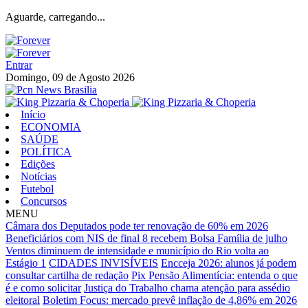
Aguarde, carregando...
Entrar
Domingo, 09 de Agosto 2026
Início
ECONOMIA
SAÚDE
POLÍTICA
Edições
Notícias
Futebol
Concursos
MENU
Câmara dos Deputados pode ter renovação de 60% em 2026
Beneficiários com NIS de final 8 recebem Bolsa Família de julho
Ventos diminuem de intensidade e município do Rio volta ao
Estágio 1
CIDADES INVISÍVEIS
Encceja 2026: alunos já podem
consultar cartilha de redação
Pix Pensão Alimentícia: entenda o que
é e como solicitar
Justiça do Trabalho chama atenção para assédio
eleitoral
Boletim Focus: mercado prevê inflação de 4,86% em 2026