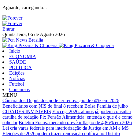
Aguarde, carregando...
Entrar
Quinta-feira, 06 de Agosto 2026
Início
ECONOMIA
SAÚDE
POLÍTICA
Edições
Notícias
Futebol
Concursos
MENU
Câmara dos Deputados pode ter renovação de 60% em 2026
Beneficiários com NIS de final 8 recebem Bolsa Família de julho
CIDADES INVISÍVEIS
Encceja 2026: alunos já podem consultar
cartilha de redação
Pix Pensão Alimentícia: entenda o que é e como
solicitar
Boletim Focus: mercado prevê inflação de 4,86% em 2026
Lei cria varas federais para interiorização da Justiça em AM e MS
Eleições de 2026 podem trazer renovação política no Distrito