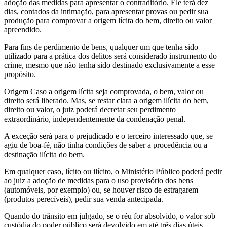
adoção das medidas para apresentar o contraditório. Ele terá dez
dias, contados da intimação, para apresentar provas ou pedir sua
produção para comprovar a origem lícita do bem, direito ou valor
apreendido.
Para fins de perdimento de bens, qualquer um que tenha sido
utilizado para a prática dos delitos será considerado instrumento do
crime, mesmo que não tenha sido destinado exclusivamente a esse
propósito.
Origem Caso a origem lícita seja comprovada, o bem, valor ou
direito será liberado. Mas, se restar clara a origem ilícita do bem,
direito ou valor, o juiz poderá decretar seu perdimento
extraordinário, independentemente da condenação penal.
A exceção será para o prejudicado e o terceiro interessado que, se
agiu de boa-fé, não tinha condições de saber a procedência ou a
destinação ilícita do bem.
Em qualquer caso, lícito ou ilícito, o Ministério Público poderá pedir
ao juiz a adoção de medidas para o uso provisório dos bens
(automóveis, por exemplo) ou, se houver risco de estragarem
(produtos perecíveis), pedir sua venda antecipada.
Quando do trânsito em julgado, se o réu for absolvido, o valor sob
custódia do poder público será devolvido em até três dias úteis,