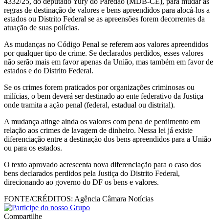
4332/25, do deputado Yury do Paredão (MDB-CE), para mudar as
regras de destinação de valores e bens apreendidos para alocá-los a
estados ou Distrito Federal se as apreensões forem decorrentes da
atuação de suas polícias.
As mudanças no Código Penal se referem aos valores apreendidos
por qualquer tipo de crime. Se declarados perdidos, esses valores
não serão mais em favor apenas da União, mas também em favor de
estados e do Distrito Federal.
Se os crimes forem praticados por organizações criminosas ou
milícias, o bem deverá ser destinado ao ente federativo da Justiça
onde tramita a ação penal (federal, estadual ou distrital).
A mudança atinge ainda os valores com pena de perdimento em
relação aos crimes de lavagem de dinheiro. Nessa lei já existe
diferenciação entre a destinação dos bens apreendidos para a União
ou para os estados.
O texto aprovado acrescenta nova diferenciação para o caso dos
bens declarados perdidos pela Justiça do Distrito Federal,
direcionando ao governo do DF os bens e valores.
FONTE/CRÉDITOS:
Agência Câmara Notícias
Compartilhe