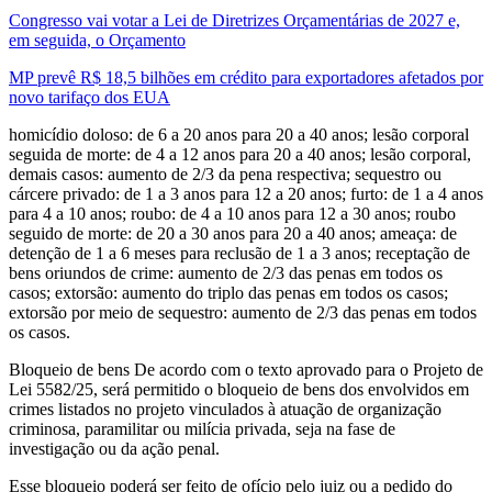
Congresso vai votar a Lei de Diretrizes Orçamentárias de 2027 e,
em seguida, o Orçamento
MP prevê R$ 18,5 bilhões em crédito para exportadores afetados por
novo tarifaço dos EUA
homicídio doloso: de 6 a 20 anos para 20 a 40 anos; lesão corporal
seguida de morte: de 4 a 12 anos para 20 a 40 anos; lesão corporal,
demais casos: aumento de 2/3 da pena respectiva; sequestro ou
cárcere privado: de 1 a 3 anos para 12 a 20 anos; furto: de 1 a 4 anos
para 4 a 10 anos; roubo: de 4 a 10 anos para 12 a 30 anos; roubo
seguido de morte: de 20 a 30 anos para 20 a 40 anos; ameaça: de
detenção de 1 a 6 meses para reclusão de 1 a 3 anos; receptação de
bens oriundos de crime: aumento de 2/3 das penas em todos os
casos; extorsão: aumento do triplo das penas em todos os casos;
extorsão por meio de sequestro: aumento de 2/3 das penas em todos
os casos.
Bloqueio de bens De acordo com o texto aprovado para o Projeto de
Lei 5582/25, será permitido o bloqueio de bens dos envolvidos em
crimes listados no projeto vinculados à atuação de organização
criminosa, paramilitar ou milícia privada, seja na fase de
investigação ou da ação penal.
Esse bloqueio poderá ser feito de ofício pelo juiz ou a pedido do