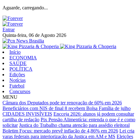
Aguarde, carregando...
Entrar
Quinta-feira, 06 de Agosto 2026
Início
ECONOMIA
SAÚDE
POLÍTICA
Edições
Notícias
Futebol
Concursos
MENU
Câmara dos Deputados pode ter renovação de 60% em 2026
Beneficiários com NIS de final 8 recebem Bolsa Família de julho
CIDADES INVISÍVEIS
Encceja 2026: alunos já podem consultar
cartilha de redação
Pix Pensão Alimentícia: entenda o que é e como
solicitar
Justiça do Trabalho chama atenção para assédio eleitoral
Boletim Focus: mercado prevê inflação de 4,86% em 2026
Lei cria
varas federais para interiorização da Justiça em AM e MS
Eleições