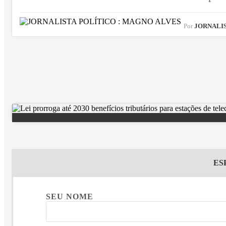
Por
JORNALIST
ES
SEU NOME