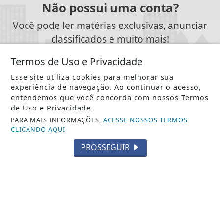
Não possui uma conta?
Você pode ler matérias exclusivas, anunciar
classificados e muito mais!
Termos de Uso e Privacidade
CRIAR MINHA CONTA
Esse site utiliza cookies para melhorar sua
experiência de navegação. Ao continuar o acesso,
entendemos que você concorda com nossos Termos
de Uso e Privacidade.
PARA MAIS INFORMAÇÕES,
ACESSE NOSSOS TERMOS
SIGA
PCN NEWS BRASILIA
NAS REDES SOCIAIS
CLICANDO AQUI
PROSSEGUIR
/ NOTÍCIAS
POLÍTICA
MUNDO
ENTRETENIMENTO