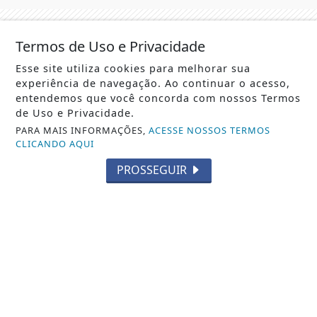
Termos de Uso e Privacidade
Esse site utiliza cookies para melhorar sua
experiência de navegação. Ao continuar o acesso,
entendemos que você concorda com nossos Termos
de Uso e Privacidade.
PARA MAIS INFORMAÇÕES,
ACESSE NOSSOS TERMOS
Não possui uma conta?
CLICANDO AQUI
PROSSEGUIR
Você pode ler matérias exclusivas, anunciar
classificados e muito mais!
CRIAR MINHA CONTA
SIGA
PCN NEWS BRASILIA
NAS REDES SOCIAIS