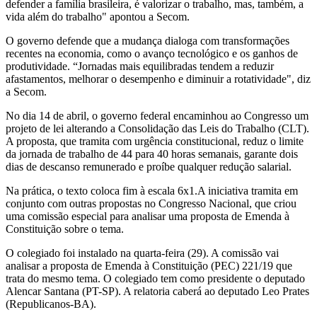
defender a família brasileira, é valorizar o trabalho, mas, também, a
vida além do trabalho" apontou a Secom.
O governo defende que a mudança dialoga com transformações
recentes na economia, como o avanço tecnológico e os ganhos de
produtividade. “Jornadas mais equilibradas tendem a reduzir
afastamentos, melhorar o desempenho e diminuir a rotatividade", diz
a Secom.
No dia 14 de abril, o governo federal encaminhou ao Congresso um
projeto de lei alterando a Consolidação das Leis do Trabalho (CLT).
A proposta, que tramita com urgência constitucional, reduz o limite
da jornada de trabalho de 44 para 40 horas semanais, garante dois
dias de descanso remunerado e proíbe qualquer redução salarial.
Na prática, o texto coloca fim à escala 6x1.A iniciativa tramita em
conjunto com outras propostas no Congresso Nacional, que criou
uma comissão especial para analisar uma proposta de Emenda à
Constituição sobre o tema.
O colegiado foi instalado na quarta-feira (29). A comissão vai
analisar a proposta de Emenda à Constituição (PEC) 221/19 que
trata do mesmo tema. O colegiado tem como presidente o deputado
Alencar Santana (PT-SP). A relatoria caberá ao deputado Leo Prates
(Republicanos-BA).