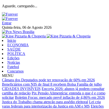
Aguarde, carregando...
Entrar
Quinta-feira, 06 de Agosto 2026
Início
ECONOMIA
SAÚDE
POLÍTICA
Edições
Notícias
Futebol
Concursos
MENU
Câmara dos Deputados pode ter renovação de 60% em 2026
Beneficiários com NIS de final 8 recebem Bolsa Família de julho
CIDADES INVISÍVEIS
Encceja 2026: alunos já podem consultar
cartilha de redação
Pix Pensão Alimentícia: entenda o que é e como
solicitar
Boletim Focus: mercado prevê inflação de 4,86% em 2026
Justiça do Trabalho chama atenção para assédio eleitoral
Lei cria
varas federais para interiorização da Justiça em AM e MS
Eleições