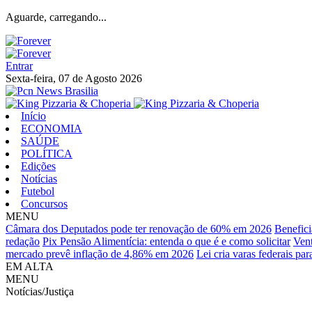
Aguarde, carregando...
Entrar
Sexta-feira, 07 de Agosto 2026
Início
ECONOMIA
SAÚDE
POLÍTICA
Edições
Notícias
Futebol
Concursos
MENU
Câmara dos Deputados pode ter renovação de 60% em 2026
Benefici
redação
Pix Pensão Alimentícia: entenda o que é e como solicitar
Vent
mercado prevê inflação de 4,86% em 2026
Lei cria varas federais pa
EM ALTA
MENU
Notícias/Justiça