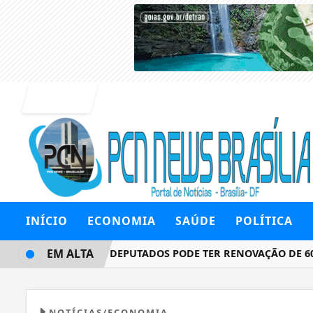
Entrar
INÍCIO
ECONOMIA
SAÚDE
POLÍTICA
EM ALTA
CÂMARA DOS DEPUTADOS PODE TER RENOVAÇÃO DE 60% EM
NOTÍCIAS/ECONOMIA