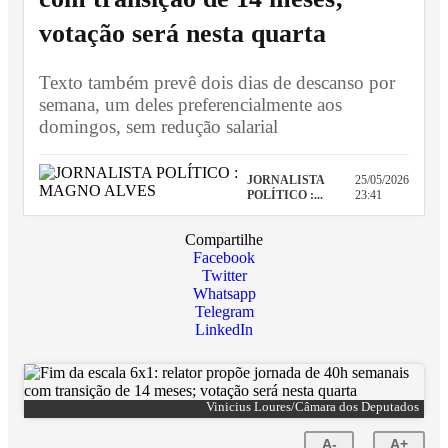
votação será nesta quarta
Texto também prevê dois dias de descanso por
semana, um deles preferencialmente aos
domingos, sem redução salarial
JORNALISTA
25/05/2026
POLÍTICO :...
23:41
Compartilhe
Facebook
Twitter
Whatsapp
Telegram
LinkedIn
Vinicius Loures/Câmara dos Deputados
A-
A+