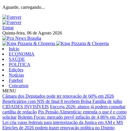
Aguarde, carregando...
Entrar
Quinta-feira, 06 de Agosto 2026
Início
ECONOMIA
SAÚDE
POLÍTICA
Edições
Notícias
Futebol
Concursos
MENU
Câmara dos Deputados pode ter renovação de 60% em 2026
Beneficiários com NIS de final 8 recebem Bolsa Família de julho
CIDADES INVISÍVEIS
Encceja 2026: alunos já podem consultar
cartilha de redação
Pix Pensão Alimentícia: entenda o que é e como
solicitar
Boletim Focus: mercado prevê inflação de 4,86% em 2026
Lei cria varas federais para interiorização da Justiça em AM e MS
Eleições de 2026 podem trazer renovação política no Distrito