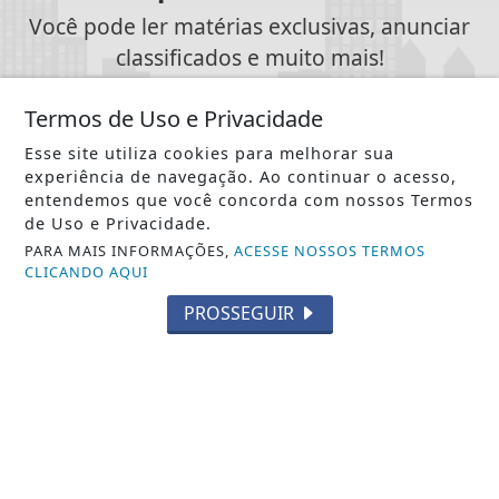
Você pode ler matérias exclusivas, anunciar
classificados e muito mais!
Termos de Uso e Privacidade
CRIAR MINHA CONTA
Esse site utiliza cookies para melhorar sua
experiência de navegação. Ao continuar o acesso,
entendemos que você concorda com nossos Termos
de Uso e Privacidade.
SIGA
PCN NEWS BRASILIA
NAS REDES SOCIAIS
PARA MAIS INFORMAÇÕES,
ACESSE NOSSOS TERMOS
CLICANDO AQUI
PROSSEGUIR
/ NOTÍCIAS
POLÍTICA
MUNDO
ENTRETENIMENTO
TECNOLOGIA & INOVAÇÃO