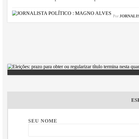
Por
JORNALIST
ES
SEU NOME