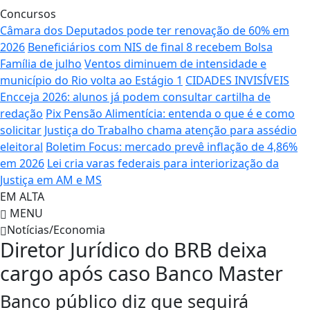
Concursos
Câmara dos Deputados pode ter renovação de 60% em
2026
Beneficiários com NIS de final 8 recebem Bolsa
Família de julho
Ventos diminuem de intensidade e
município do Rio volta ao Estágio 1
CIDADES INVISÍVEIS
Encceja 2026: alunos já podem consultar cartilha de
redação
Pix Pensão Alimentícia: entenda o que é e como
solicitar
Justiça do Trabalho chama atenção para assédio
eleitoral
Boletim Focus: mercado prevê inflação de 4,86%
em 2026
Lei cria varas federais para interiorização da
Justiça em AM e MS
EM ALTA
MENU
Notícias/Economia
Diretor Jurídico do BRB deixa
cargo após caso Banco Master
Banco público diz que seguirá