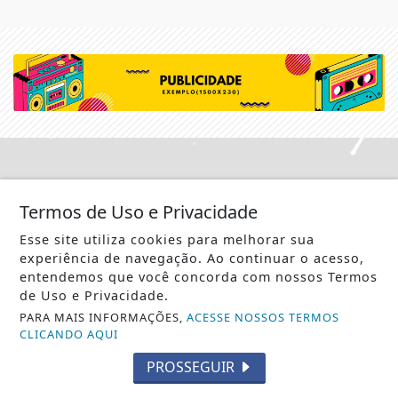
Não possui uma conta?
Termos de Uso e Privacidade
Você pode ler matérias exclusivas, anunciar
Esse site utiliza cookies para melhorar sua
classificados e muito mais!
experiência de navegação. Ao continuar o acesso,
entendemos que você concorda com nossos Termos
de Uso e Privacidade.
CRIAR MINHA CONTA
PARA MAIS INFORMAÇÕES,
ACESSE NOSSOS TERMOS
CLICANDO AQUI
PROSSEGUIR