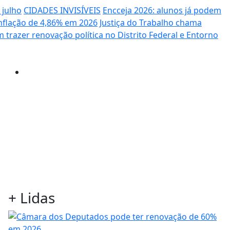
 julho
CIDADES INVISÍVEIS
Encceja 2026: alunos já podem
nflação de 4,86% em 2026
Justiça do Trabalho chama
 trazer renovação política no Distrito Federal e Entorno
+
Lidas