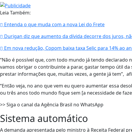
Leia Também:
Entenda o que muda com a nova Lei do Frete
Durigan diz que aumento da dívida decorre dos juros, nã
Em nova redução, Copom baixa taxa Selic para 14% ao a
“Não é possível que, com todo mundo já tendo declarado no
vamos obrigar o contribuinte a parar, gastar tempo útil da 
prestar informações que, muitas vezes, a gente já tem”, af
“Então veja, no ano que vem eu quero aumentar essa desob
ou três anos todo mundo fique sem [a necessidade de faze
>> Siga o canal da Agência Brasil no WhatsApp
Sistema automático
A demanda apresentada pelo ministro à Receita Federal pre