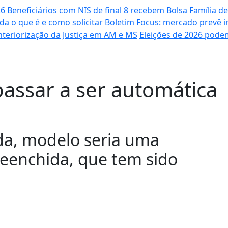
26
Beneficiários com NIS de final 8 recebem Bolsa Família de
da o que é e como solicitar
Boletim Focus: mercado prevê i
 interiorização da Justiça em AM e MS
Eleições de 2026 podem
assar a ser automática
da, modelo seria uma
reenchida, que tem sido