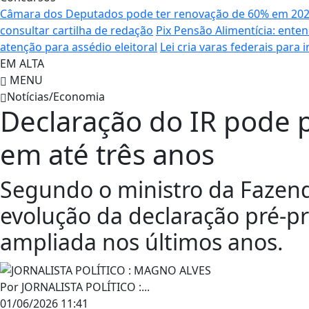
Câmara dos Deputados pode ter renovação de 60% em 20
consultar cartilha de redação
Pix Pensão Alimentícia: enten
atenção para assédio eleitoral
Lei cria varas federais para
EM ALTA
MENU
Notícias/Economia
Declaração do IR pode p
em até três anos
Segundo o ministro da Fazen
evolução da declaração pré-p
ampliada nos últimos anos.
Por
JORNALISTA POLÍTICO :...
01/06/2026 11:41