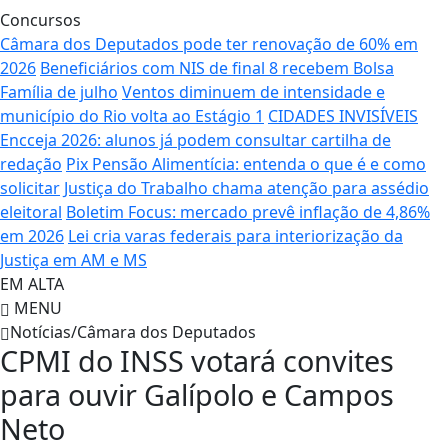
Concursos
Câmara dos Deputados pode ter renovação de 60% em
2026
Beneficiários com NIS de final 8 recebem Bolsa
Família de julho
Ventos diminuem de intensidade e
município do Rio volta ao Estágio 1
CIDADES INVISÍVEIS
Encceja 2026: alunos já podem consultar cartilha de
redação
Pix Pensão Alimentícia: entenda o que é e como
solicitar
Justiça do Trabalho chama atenção para assédio
eleitoral
Boletim Focus: mercado prevê inflação de 4,86%
em 2026
Lei cria varas federais para interiorização da
Justiça em AM e MS
EM ALTA
MENU
Notícias/Câmara dos Deputados
CPMI do INSS votará convites
para ouvir Galípolo e Campos
Neto