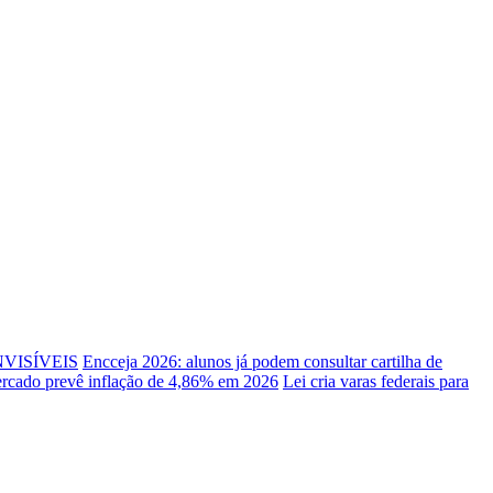
NVISÍVEIS
Encceja 2026: alunos já podem consultar cartilha de
rcado prevê inflação de 4,86% em 2026
Lei cria varas federais para