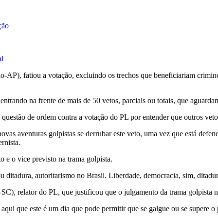
ção
al
o-AP), fatiou a votação, excluindo os trechos que beneficiariam crim
ntrando na frente de mais de 50 vetos, parciais ou totais, que aguardam
uestão de ordem contra a votação do PL por entender que outros vetos 
ovas aventuras golpistas se derrubar este veto, uma vez que está defe
rnista.
o e o vice previsto na trama golpista.
 ditadura, autoritarismo no Brasil. Liberdade, democracia, sim, ditadu
), relator do PL, que justificou que o julgamento da trama golpista não
 aqui que este é um dia que pode permitir que se galgue ou se supere o p