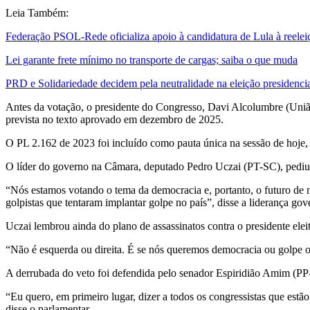
Leia Também:
Federação PSOL-Rede oficializa apoio à candidatura de Lula à reelei
Lei garante frete mínimo no transporte de cargas; saiba o que muda
PRD e Solidariedade decidem pela neutralidade na eleição presidenci
Antes da votação, o presidente do Congresso, Davi Alcolumbre (Uniã
prevista no texto aprovado em dezembro de 2025.
O PL 2.162 de 2023 foi incluído como pauta única na sessão de hoje, e
O líder do governo na Câmara, deputado Pedro Uczai (PT-SC), pediu q
“Nós estamos votando o tema da democracia e, portanto, o futuro de n
golpistas que tentaram implantar golpe no país”, disse a liderança gove
Uczai lembrou ainda do plano de assassinatos contra o presidente eleit
“Não é esquerda ou direita. É se nós queremos democracia ou golpe ou
A derrubada do veto foi defendida pelo senador Espiridião Amim (PP-SC
“Eu quero, em primeiro lugar, dizer a todos os congressistas que estão
disse o parlamentar.