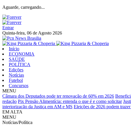
Aguarde, carregando...
Entrar
Quinta-feira, 06 de Agosto 2026
Início
ECONOMIA
SAÚDE
POLÍTICA
Edições
Notícias
Futebol
Concursos
MENU
Câmara dos Deputados pode ter renovação de 60% em 2026
Benefici
redação
Pix Pensão Alimentícia: entenda o que é e como solicitar
Just
interiorização da Justiça em AM e MS
Eleições de 2026 podem trazer 
EM ALTA
MENU
Notícias/Política