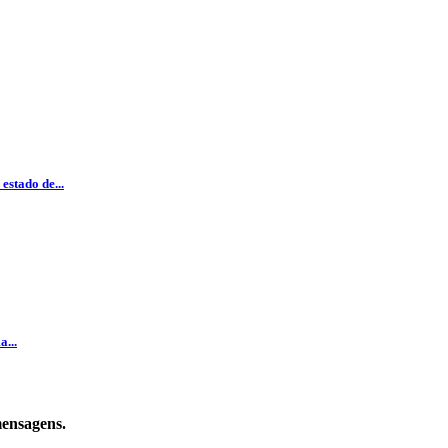
estado de...
...
mensagens.