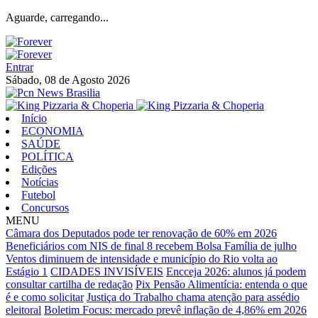
Aguarde, carregando...
Entrar
Sábado, 08 de Agosto 2026
Início
ECONOMIA
SAÚDE
POLÍTICA
Edições
Notícias
Futebol
Concursos
MENU
Câmara dos Deputados pode ter renovação de 60% em 2026
Beneficiários com NIS de final 8 recebem Bolsa Família de julho
Ventos diminuem de intensidade e município do Rio volta ao
Estágio 1
CIDADES INVISÍVEIS
Encceja 2026: alunos já podem
consultar cartilha de redação
Pix Pensão Alimentícia: entenda o que
é e como solicitar
Justiça do Trabalho chama atenção para assédio
eleitoral
Boletim Focus: mercado prevê inflação de 4,86% em 2026