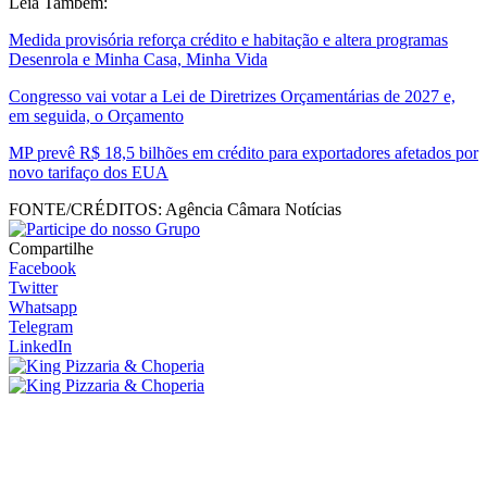
Leia Também:
Medida provisória reforça crédito e habitação e altera programas
Desenrola e Minha Casa, Minha Vida
Congresso vai votar a Lei de Diretrizes Orçamentárias de 2027 e,
em seguida, o Orçamento
MP prevê R$ 18,5 bilhões em crédito para exportadores afetados por
novo tarifaço dos EUA
FONTE/CRÉDITOS:
Agência Câmara Notícias
Compartilhe
Facebook
Twitter
Whatsapp
Telegram
LinkedIn