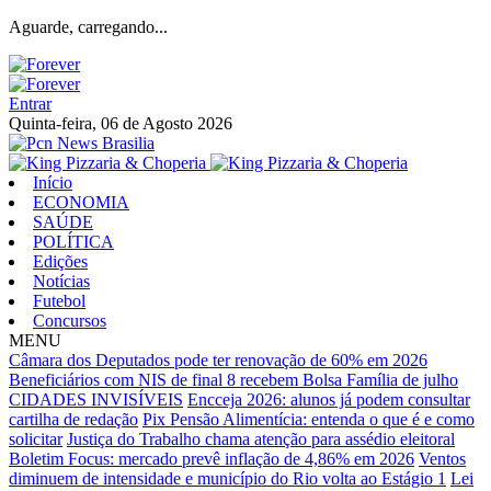
Aguarde, carregando...
Entrar
Quinta-feira, 06 de Agosto 2026
Início
ECONOMIA
SAÚDE
POLÍTICA
Edições
Notícias
Futebol
Concursos
MENU
Câmara dos Deputados pode ter renovação de 60% em 2026
Beneficiários com NIS de final 8 recebem Bolsa Família de julho
CIDADES INVISÍVEIS
Encceja 2026: alunos já podem consultar
cartilha de redação
Pix Pensão Alimentícia: entenda o que é e como
solicitar
Justiça do Trabalho chama atenção para assédio eleitoral
Boletim Focus: mercado prevê inflação de 4,86% em 2026
Ventos
diminuem de intensidade e município do Rio volta ao Estágio 1
Lei