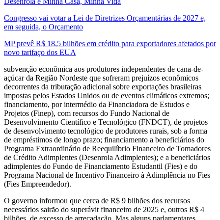
Desenrola e Minha Casa, Minha Vida
Congresso vai votar a Lei de Diretrizes Orçamentárias de 2027 e,
em seguida, o Orçamento
MP prevê R$ 18,5 bilhões em crédito para exportadores afetados por
novo tarifaço dos EUA
subvenção econômica aos produtores independentes de cana-de-
açúcar da Região Nordeste que sofreram prejuízos econômicos
decorrentes da tributação adicional sobre exportações brasileiras
impostas pelos Estados Unidos ou de eventos climáticos extremos;
financiamento, por intermédio da Financiadora de Estudos e
Projetos (Finep), com recursos do Fundo Nacional de
Desenvolvimento Científico e Tecnológico (FNDCT), de projetos
de desenvolvimento tecnológico de produtores rurais, sob a forma
de empréstimos de longo prazo; financiamento a beneficiários do
Programa Extraordinário de Reequilíbrio Financeiro de Tomadores
de Crédito Adimplentes (Desenrola Adimplentes); e a beneficiários
adimplentes do Fundo de Financiamento Estudantil (Fies) e do
Programa Nacional de Incentivo Financeiro à Adimplência no Fies
(Fies Empreendedor).
O governo informou que cerca de R$ 9 bilhões dos recursos
necessários sairão do superávit financeiro de 2025 e, outros R$ 4
bilhões, de excesso de arrecadação. Mas alguns parlamentares