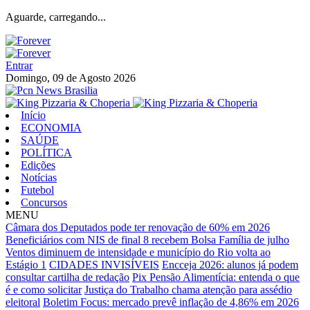
Aguarde, carregando...
Entrar
Domingo, 09 de Agosto 2026
Início
ECONOMIA
SAÚDE
POLÍTICA
Edições
Notícias
Futebol
Concursos
MENU
Câmara dos Deputados pode ter renovação de 60% em 2026
Beneficiários com NIS de final 8 recebem Bolsa Família de julho
Ventos diminuem de intensidade e município do Rio volta ao
Estágio 1
CIDADES INVISÍVEIS
Encceja 2026: alunos já podem
consultar cartilha de redação
Pix Pensão Alimentícia: entenda o que
é e como solicitar
Justiça do Trabalho chama atenção para assédio
eleitoral
Boletim Focus: mercado prevê inflação de 4,86% em 2026