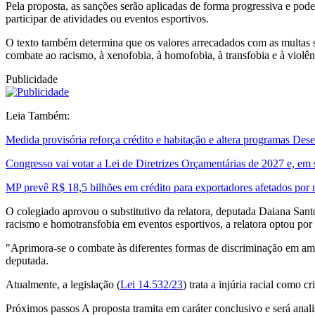
Pela proposta, as sanções serão aplicadas de forma progressiva e pod
participar de atividades ou eventos esportivos.
O texto também determina que os valores arrecadados com as multas s
combate ao racismo, à xenofobia, à homofobia, à transfobia e à violên
Publicidade
Leia Também:
Medida provisória reforça crédito e habitação e altera programas De
Congresso vai votar a Lei de Diretrizes Orçamentárias de 2027 e, em
MP prevê R$ 18,5 bilhões em crédito para exportadores afetados por
O colegiado aprovou o substitutivo da relatora, deputada Daiana Sa
racismo e homotransfobia em eventos esportivos, a relatora optou por 
"Aprimora-se o combate às diferentes formas de discriminação em ambi
deputada.
Atualmente, a legislação (
Lei 14.532/23
) trata a injúria racial como c
Próximos passos A proposta tramita em caráter conclusivo e será anali