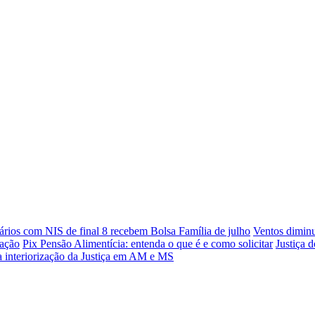
ários com NIS de final 8 recebem Bolsa Família de julho
Ventos diminu
dação
Pix Pensão Alimentícia: entenda o que é e como solicitar
Justiça 
ra interiorização da Justiça em AM e MS