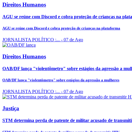
Direitos Humanos
AGU se reúne com Discord e cobra proteção de crianças na plat
AGU se reúne com Discord e cobra proteção de crianças na plataforma
JORNALISTA POLÍTICO :...
- 07 de Ago
Direitos Humanos
OAB/DF lança "violentômetro" sobre estágios da agressão a mul
OAB/DF lança "violentômetro" sobre estágios da agressão a mulheres
JORNALISTA POLÍTICO :...
- 07 de Ago
Justiça
STM determina perda de patente de militar acusado de transmit