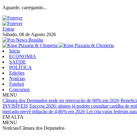
Aguarde, carregando...
Entrar
Sábado, 08 de Agosto 2026
Início
ECONOMIA
SAÚDE
POLÍTICA
Edições
Notícias
Futebol
Concursos
MENU
Câmara dos Deputados pode ter renovação de 60% em 2026
Benefici
INVISÍVEIS
Encceja 2026: alunos já podem consultar cartilha de re
mercado prevê inflação de 4,86% em 2026
Lei cria varas federais pa
EM ALTA
MENU
Notícias/Câmara dos Deputados