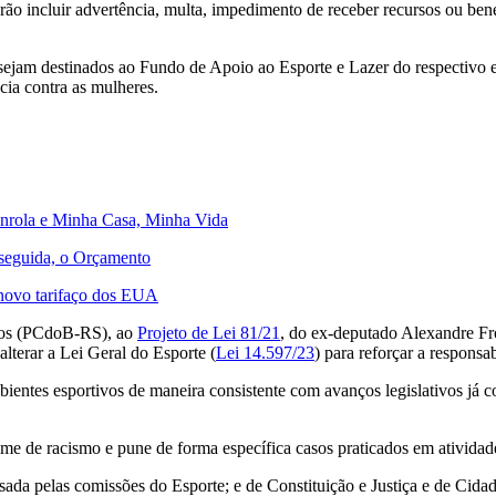
erão incluir advertência, multa, impedimento de receber recursos ou be
ejam destinados ao Fundo de Apoio ao Esporte e Lazer do respectivo es
cia contra as mulheres.
senrola e Minha Casa, Minha Vida
 seguida, o Orçamento
 novo tarifaço dos EUA
ntos (PCdoB-RS), ao
Projeto de Lei 81/21
, do ex-deputado Alexandre Fro
alterar a Lei Geral do Esporte (
Lei 14.597/23
) para reforçar a responsa
entes esportivos de maneira consistente com avanços legislativos já co
rime de racismo e pune de forma específica casos praticados em atividades
sada pelas comissões do Esporte; e de Constituição e Justiça e de Cidada