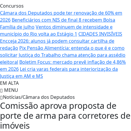
Concursos
Câmara dos Deputados pode ter renovação de 60% em
2026
Beneficiários com NIS de final 8 recebem Bolsa
Família de julho
Ventos diminuem de intensidade e
município do Rio volta ao Estágio 1
CIDADES INVISÍVEIS
Encceja 2026: alunos já podem consultar cartilha de
redação
Pix Pensão Alimentícia: entenda o que é e como
solicitar
Justiça do Trabalho chama atenção para assédio
eleitoral
Boletim Focus: mercado prevê inflação de 4,86%
em 2026
Lei cria varas federais para interiorização da
Justiça em AM e MS
EM ALTA
MENU
Notícias/Câmara dos Deputados
Comissão aprova proposta de
porte de arma para corretores de
imóveis