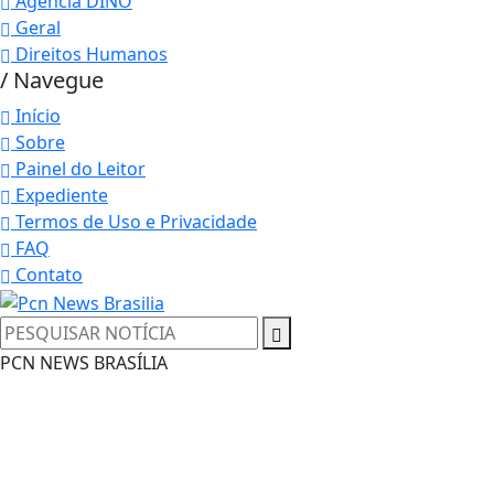
Agência DINO
Geral
Direitos Humanos
/ Navegue
Início
Sobre
Painel do Leitor
Expediente
Termos de Uso e Privacidade
FAQ
Contato
Termos de Uso e Privacidade
PCN NEWS BRASÍLIA
Esse site utiliza cookies para melhorar sua
experiência de navegação. Ao continuar o acesso,
entendemos que você concorda com nossos Termos
de Uso e Privacidade.
PARA MAIS INFORMAÇÕES,
ACESSE NOSSOS TERMOS