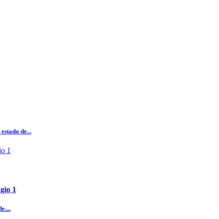
estado de...
gio 1
e....