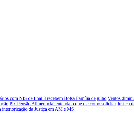
ários com NIS de final 8 recebem Bolsa Família de julho
Ventos diminu
dação
Pix Pensão Alimentícia: entenda o que é e como solicitar
Justiça 
ra interiorização da Justiça em AM e MS