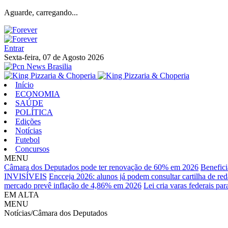
Aguarde, carregando...
Entrar
Sexta-feira, 07 de Agosto 2026
Início
ECONOMIA
SAÚDE
POLÍTICA
Edições
Notícias
Futebol
Concursos
MENU
Câmara dos Deputados pode ter renovação de 60% em 2026
Benefici
INVISÍVEIS
Encceja 2026: alunos já podem consultar cartilha de re
mercado prevê inflação de 4,86% em 2026
Lei cria varas federais pa
EM ALTA
MENU
Notícias/Câmara dos Deputados