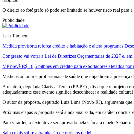
O direito ao fotógrafo só pode ser limitado se houver risco real para 
Publicidade
Leia Também:
Medida provisória reforça crédito e habitação e altera programas De
Congresso vai votar a Lei de Diretrizes Orçamentárias de 2027 e, em
MP prevê R$ 18,5 bilhões em crédito para exportadores afetados por
Médicos ou outros profissionais de saúde que impedirem a presença do
A relatora, deputada Clarissa Tércio (PP-PE) , disse que o projeto cor
adequadamente esse evento significa desconhecer a realidade cultural a
O autor da proposta, deputado Luiz Lima (Novo-RJ), argumenta que a r
Próximas etapas A proposta será ainda analisada, em caráter conclusi
Para virar lei, o texto deve ser aprovado pela Câmara e pelo Senado.
Saiba mais sobre a tramitação de projetos de lei