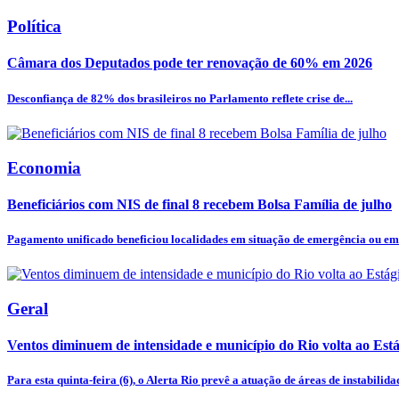
Política
Câmara dos Deputados pode ter renovação de 60% em 2026
Desconfiança de 82% dos brasileiros no Parlamento reflete crise de...
Economia
Beneficiários com NIS de final 8 recebem Bolsa Família de julho
Pagamento unificado beneficiou localidades em situação de emergência ou em 
Geral
Ventos diminuem de intensidade e município do Rio volta ao Está
Para esta quinta-feira (6), o Alerta Rio prevê a atuação de áreas de instabilidad