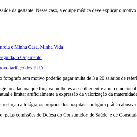
a saúde da gestante. Nesse caso, a equipe médica deve explicar o motivo 
senrola e Minha Casa, Minha Vida
 seguida, o Orçamento
 novo tarifaço dos EUA
 fotógrafo sem motivo poderão pagar multa de 3 a 20 salários de referê
rige uma lacuna que forçava mulheres a escolher entre apoio emocional e
tual e limitar artificialmente a expressão da valorização da maternidade 
estrição a fotógrafos próprios dos hospitais configura prática abusiva
vo, pelas comissões de Defesa do Consumidor; de Saúde; e de Constituiç