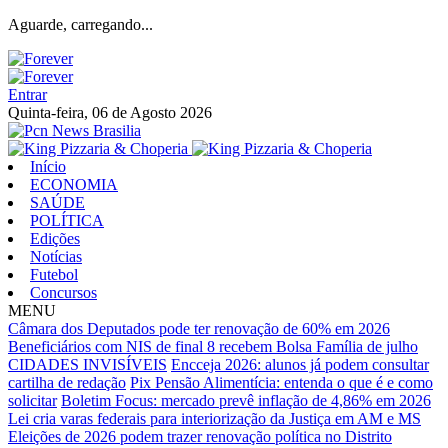
Aguarde, carregando...
Entrar
Quinta-feira, 06 de Agosto 2026
Início
ECONOMIA
SAÚDE
POLÍTICA
Edições
Notícias
Futebol
Concursos
MENU
Câmara dos Deputados pode ter renovação de 60% em 2026
Beneficiários com NIS de final 8 recebem Bolsa Família de julho
CIDADES INVISÍVEIS
Encceja 2026: alunos já podem consultar
cartilha de redação
Pix Pensão Alimentícia: entenda o que é e como
solicitar
Boletim Focus: mercado prevê inflação de 4,86% em 2026
Lei cria varas federais para interiorização da Justiça em AM e MS
Eleições de 2026 podem trazer renovação política no Distrito