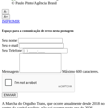
© Paulo Pinto/Agência Brasil
A-
A+
IMPRIMIR
Espaço para a comunicação de erros nesta postagem
Seu nome
Seu e-mail
Seu Telefone
Mensagem
Máximo 600 caracteres.
ENVIAR
A Marcha do Orgulho Trans, que ocorre anualmente desde 2018 no
centro da capital paulista, não vai ocorrer neste ano de 2026.