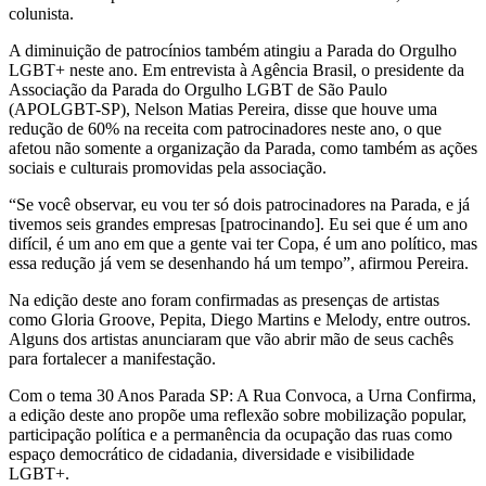
colunista.
A diminuição de patrocínios também atingiu a Parada do Orgulho
LGBT+ neste ano. Em entrevista à Agência Brasil, o presidente da
Associação da Parada do Orgulho LGBT de São Paulo
(APOLGBT-SP), Nelson Matias Pereira, disse que houve uma
redução de 60% na receita com patrocinadores neste ano, o que
afetou não somente a organização da Parada, como também as ações
sociais e culturais promovidas pela associação.
“Se você observar, eu vou ter só dois patrocinadores na Parada, e já
tivemos seis grandes empresas [patrocinando]. Eu sei que é um ano
difícil, é um ano em que a gente vai ter Copa, é um ano político, mas
essa redução já vem se desenhando há um tempo”, afirmou Pereira.
Na edição deste ano foram confirmadas as presenças de artistas
como Gloria Groove, Pepita, Diego Martins e Melody, entre outros.
Alguns dos artistas anunciaram que vão abrir mão de seus cachês
para fortalecer a manifestação.
Com o tema 30 Anos Parada SP: A Rua Convoca, a Urna Confirma,
a edição deste ano propõe uma reflexão sobre mobilização popular,
participação política e a permanência da ocupação das ruas como
espaço democrático de cidadania, diversidade e visibilidade
LGBT+.