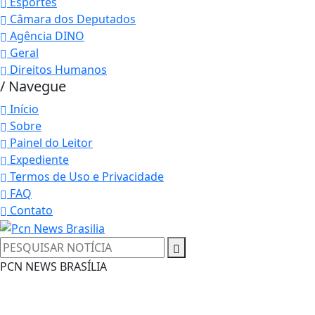
Esportes
Câmara dos Deputados
Agência DINO
Geral
Direitos Humanos
/ Navegue
Início
Sobre
Painel do Leitor
Expediente
Termos de Uso e Privacidade
FAQ
Contato
Termos de Uso e Privacidade
PCN NEWS BRASÍLIA
Esse site utiliza cookies para melhorar sua
experiência de navegação. Ao continuar o acesso,
entendemos que você concorda com nossos Termos