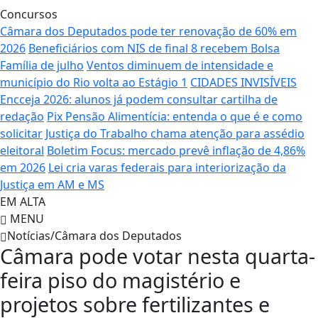
Concursos
Câmara dos Deputados pode ter renovação de 60% em
2026
Beneficiários com NIS de final 8 recebem Bolsa
Família de julho
Ventos diminuem de intensidade e
município do Rio volta ao Estágio 1
CIDADES INVISÍVEIS
Encceja 2026: alunos já podem consultar cartilha de
redação
Pix Pensão Alimentícia: entenda o que é e como
solicitar
Justiça do Trabalho chama atenção para assédio
eleitoral
Boletim Focus: mercado prevê inflação de 4,86%
em 2026
Lei cria varas federais para interiorização da
Justiça em AM e MS
EM ALTA
MENU
Notícias/Câmara dos Deputados
Câmara pode votar nesta quarta-
feira piso do magistério e
projetos sobre fertilizantes e