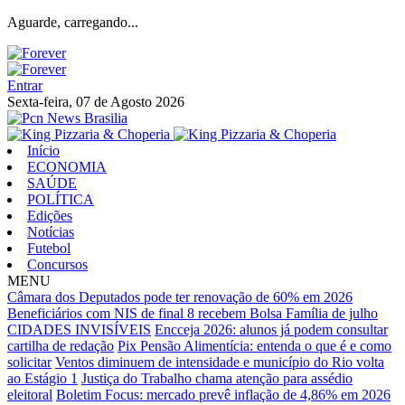
Aguarde, carregando...
Entrar
Sexta-feira, 07 de Agosto 2026
Início
ECONOMIA
SAÚDE
POLÍTICA
Edições
Notícias
Futebol
Concursos
MENU
Câmara dos Deputados pode ter renovação de 60% em 2026
Beneficiários com NIS de final 8 recebem Bolsa Família de julho
CIDADES INVISÍVEIS
Encceja 2026: alunos já podem consultar
cartilha de redação
Pix Pensão Alimentícia: entenda o que é e como
solicitar
Ventos diminuem de intensidade e município do Rio volta
ao Estágio 1
Justiça do Trabalho chama atenção para assédio
eleitoral
Boletim Focus: mercado prevê inflação de 4,86% em 2026