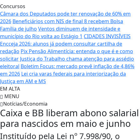
Concursos
Câmara dos Deputados pode ter renovação de 60% em
2026
Beneficiários com NIS de final 8 recebem Bolsa
Família de julho
Ventos diminuem de intensidade e
município do Rio volta ao Estágio 1
CIDADES INVISÍVEIS
Encceja 2026: alunos já podem consultar cartilha de
redação
Pix Pensão Alimentícia: entenda o que é e como
solicitar
Justiça do Trabalho chama atenção para assédio
eleitoral
Boletim Focus: mercado prevê inflação de 4,86%
em 2026
Lei cria varas federais para interiorização da
Justiça em AM e MS
EM ALTA
MENU
Notícias/Economia
Caixa e BB liberam abono salarial
para nascidos em maio e junho
Instituído pela Lei nº 7.998/90, o