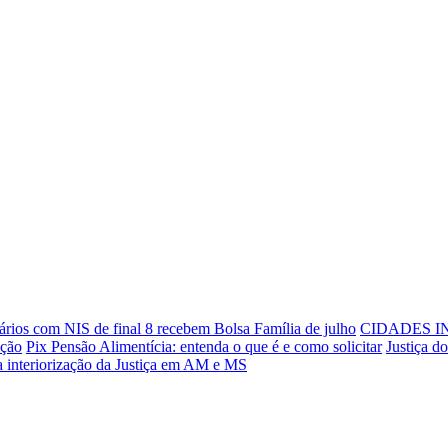
ários com NIS de final 8 recebem Bolsa Família de julho
CIDADES I
ação
Pix Pensão Alimentícia: entenda o que é e como solicitar
Justiça d
ra interiorização da Justiça em AM e MS