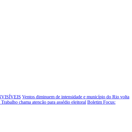
NVISÍVEIS
Ventos diminuem de intensidade e município do Rio volta
o Trabalho chama atenção para assédio eleitoral
Boletim Focus: