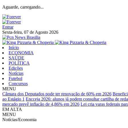
Aguarde, carregando...
Entrar
Sexta-feira, 07 de Agosto 2026
Início
ECONOMIA
SAÚDE
POLÍTICA
Edições
Notícias
Futebol
Concursos
MENU
Câmara dos Deputados pode ter renovação de 60% em 2026
Benefici
ao Estágio 1
Encceja 2026: alunos já podem consultar cartilha de red
mercado prevê inflação de 4,86% em 2026
Lei cria varas federais pa
EM ALTA
MENU
Notícias/Economia