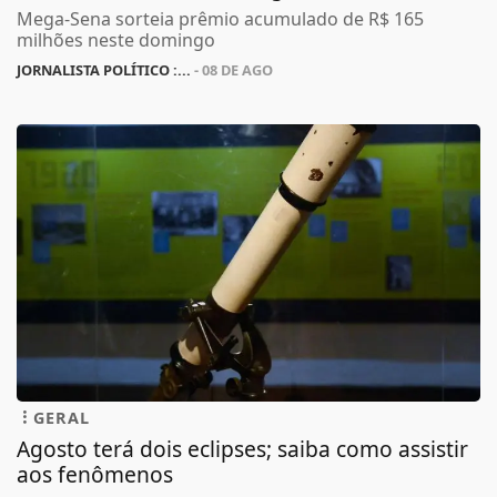
Mega-Sena sorteia prêmio acumulado de R$ 165
milhões neste domingo
JORNALISTA POLÍTICO :...
- 08 DE AGO
GERAL
Agosto terá dois eclipses; saiba como assistir
aos fenômenos