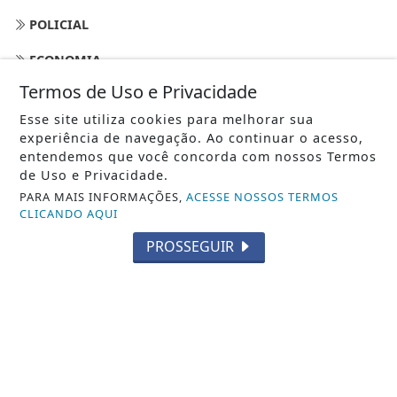
POLICIAL
ECONOMIA
Termos de Uso e Privacidade
AGRO
Esse site utiliza cookies para melhorar sua
JUSTIÇA
experiência de navegação. Ao continuar o acesso,
entendemos que você concorda com nossos Termos
SAÚDE
de Uso e Privacidade.
PARA MAIS INFORMAÇÕES,
ACESSE NOSSOS TERMOS
CONTEÚDO PATROCINADO
CLICANDO AQUI
ESPORTES
PROSSEGUIR
CÂMARA DOS DEPUTADOS
AGÊNCIA DINO
GERAL
DIREITOS HUMANOS