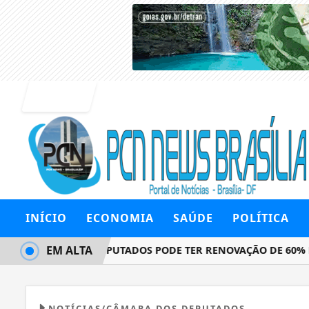
Entrar
INÍCIO
ECONOMIA
SAÚDE
POLÍTICA
EM ALTA
CÂMARA DOS DEPUTADOS PODE TER RENOVAÇÃO DE 60% EM 2
NOTÍCIAS/CÂMARA DOS DEPUTADOS