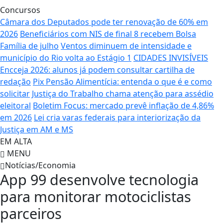
Concursos
Câmara dos Deputados pode ter renovação de 60% em
2026
Beneficiários com NIS de final 8 recebem Bolsa
Família de julho
Ventos diminuem de intensidade e
município do Rio volta ao Estágio 1
CIDADES INVISÍVEIS
Encceja 2026: alunos já podem consultar cartilha de
redação
Pix Pensão Alimentícia: entenda o que é e como
solicitar
Justiça do Trabalho chama atenção para assédio
eleitoral
Boletim Focus: mercado prevê inflação de 4,86%
em 2026
Lei cria varas federais para interiorização da
Justiça em AM e MS
EM ALTA
MENU
Notícias/Economia
App 99 desenvolve tecnologia
para monitorar motociclistas
parceiros