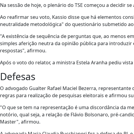
Na sessão de hoje, o plenário do TSE começou a decidir se
Ao reafirmar seu voto, Kassio disse que há elementos con
neutralidade metodológica" do questionário submetido aos 
"A existência de sequência de perguntas que, ao menos em
simples aferição neutra da opinião pública para introduzir
respostas", afirmou.
Após o voto do relator, a ministra Estela Aranha pediu vist
Defesas
O advogado Gualter Rafael Maciel Bezerra, representante d
regras para realização de pesquisas eleitorais e afirmou s
"O que se tem na representação é uma discordância da met
notório, qual seja, a relação de Flávio Bolsonaro, pré-can
Master", afirmou.
A advogada Maria Claudia Bucchianeri fez a defesa do PL e 