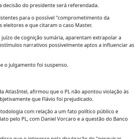
 a decisão do presidente será referendada.
sistentes para o possível "comprometimento da
eleitores e que citaram o caso Master.
 juízo de cognição sumária, aparentam extrapolar a
 estímulos narrativos possivelmente aptos a influenciar as
a e o julgamento foi suspenso.
a AtlasIntel, afirmou que o PL não apontou violação às
ubjetivamente que Flávio foi prejudicado.
odologia com relação a um fato político público e
didato pelo PL, com Daniel Vorcaro e a questão do Banco
disse que o interesse pela divulgação de "pesquisas