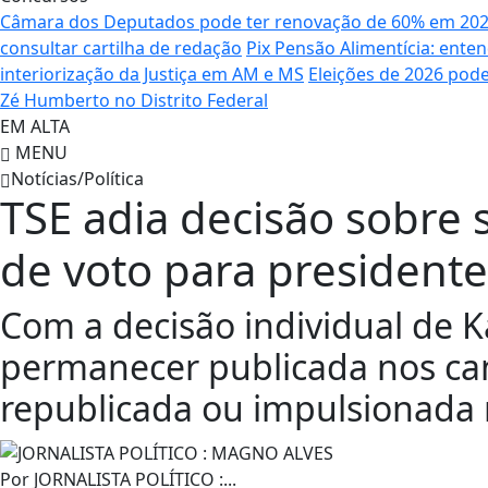
Câmara dos Deputados pode ter renovação de 60% em 20
consultar cartilha de redação
Pix Pensão Alimentícia: enten
interiorização da Justiça em AM e MS
Eleições de 2026 pode
Zé Humberto no Distrito Federal
EM ALTA
MENU
Notícias/Política
TSE adia decisão sobre
de voto para presidente
Com a decisão individual de K
permanecer publicada nos cana
republicada ou impulsionada n
Por
JORNALISTA POLÍTICO :...