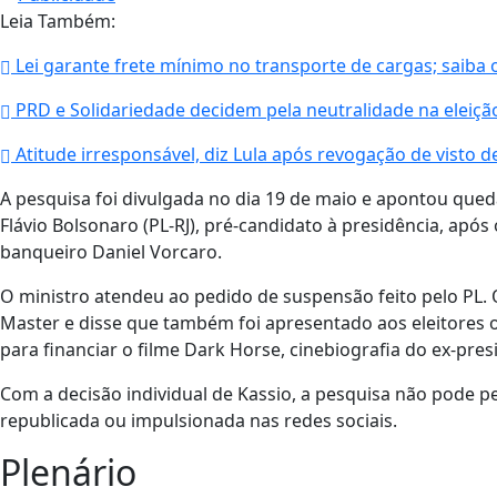
Leia Também:
Lei garante frete mínimo no transporte de cargas; saiba
PRD e Solidariedade decidem pela neutralidade na eleição
Atitude irresponsável, diz Lula após revogação de visto 
A pesquisa foi divulgada no dia 19 de maio e apontou qued
Flávio Bolsonaro (PL-RJ), pré-candidato à presidência, ap
banqueiro Daniel Vorcaro.
O ministro atendeu ao pedido de suspensão feito pelo PL.
Master e disse que também foi apresentado aos eleitores o
para financiar o filme Dark Horse, cinebiografia do ex-pres
Com a decisão individual de Kassio, a pesquisa não pode p
republicada ou impulsionada nas redes sociais.
Plenário