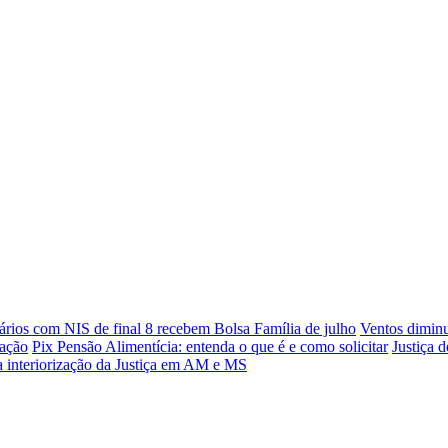
ários com NIS de final 8 recebem Bolsa Família de julho
Ventos diminu
dação
Pix Pensão Alimentícia: entenda o que é e como solicitar
Justiça 
ra interiorização da Justiça em AM e MS