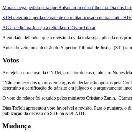
Moraes nega pedido para que Bolsonaro receba filhos no Dia dos Pai
STM determina perda de patente de militar acusado de transmitir HIV
AGU pedirá na Justiça a retirada do Discord do ar
A entidade defendeu que a revisão da vida toda seja aplicada nos pro
Antes do veto, uma decisão do Superior Tribunal de Justiça (STJ) tam
Votos
Ao rejeitar o recurso da CNTM, o relator do caso, ministro Nunes Marq
“Não conheço dos quartos embargos de declaração opostos pela Confe
determino a certificação do trânsito em julgado e o arquivamento imed
O voto do relator foi seguido pelos ministros Cristiano Zanin, Cár
Dias Toffoli apresentou voto favorável à revisão. Para o ministro, o 
publicação da decisão do STF na ADI 2.111.
Mudança