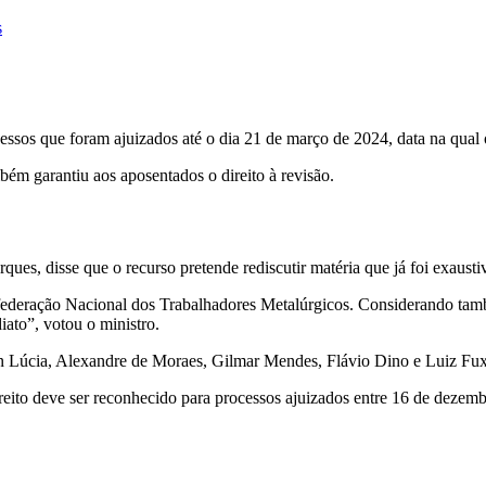
s
cessos que foram ajuizados até o dia 21 de março de 2024, data na qual
bém garantiu aos aposentados o direito à revisão.
ues, disse que o recurso pretende rediscutir matéria que já foi exaust
deração Nacional dos Trabalhadores Metalúrgicos. Considerando também
iato”, votou o ministro.
men Lúcia, Alexandre de Moraes, Gilmar Mendes, Flávio Dino e Luiz Fux
direito deve ser reconhecido para processos ajuizados entre 16 de dezemb