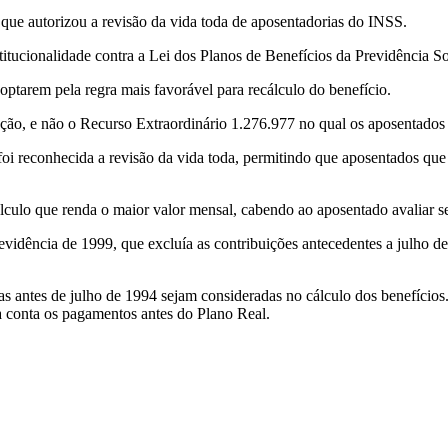
ue autorizou a revisão da vida toda de aposentadorias do INSS.
titucionalidade contra a Lei dos Planos de Benefícios da Previdência So
optarem pela regra mais favorável para recálculo do benefício.
ão, e não o Recurso Extraordinário 1.276.977 no qual os aposentados 
 reconhecida a revisão da vida toda, permitindo que aposentados que 
álculo que renda o maior valor mensal, cabendo ao aposentado avaliar s
revidência de 1999, que excluía as contribuições antecedentes a julho 
as antes de julho de 1994 sejam consideradas no cálculo dos benefícios
a conta os pagamentos antes do Plano Real.