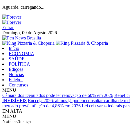
Aguarde, carregando...
Entrar
Domingo, 09 de Agosto 2026
Início
ECONOMIA
SAÚDE
POLÍTICA
Edições
Notícias
Futebol
Concursos
MENU
Câmara dos Deputados pode ter renovação de 60% em 2026
Benefici
INVISÍVEIS
Encceja 2026: alunos já podem consultar cartilha de re
mercado prevê inflação de 4,86% em 2026
Lei cria varas federais pa
EM ALTA
MENU
Notícias/Justiça